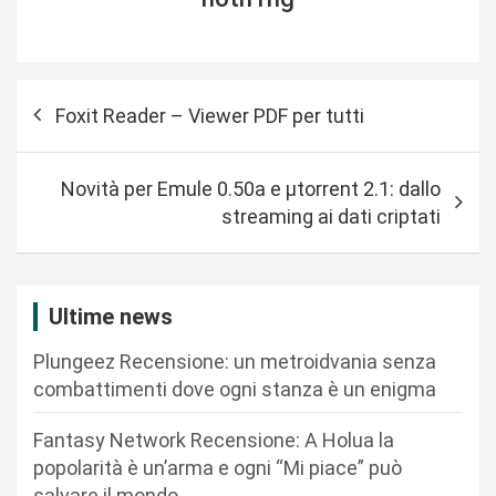
N
Foxit Reader – Viewer PDF per tutti
a
v
Novità per Emule 0.50a e μtorrent 2.1: dallo
i
streaming ai dati criptati
g
a
z
Ultime news
i
Plungeez Recensione: un metroidvania senza
o
combattimenti dove ogni stanza è un enigma
n
Fantasy Network Recensione: A Holua la
e
popolarità è un’arma e ogni “Mi piace” può
a
salvare il mondo