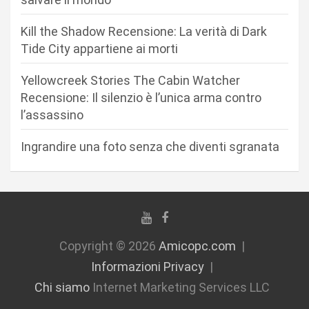
r
Kill the Shadow Recensione: La verità di Dark
t
Tide City appartiene ai morti
i
c
Yellowcreek Stories The Cabin Watcher
Recensione: Il silenzio è l’unica arma contro
o
l’assassino
l
i
Ingrandire una foto senza che diventi sgranata
Copyright © 2026
Amicopc.com
Informazioni Privacy
Chi siamo
Internet Marketing Services LLC