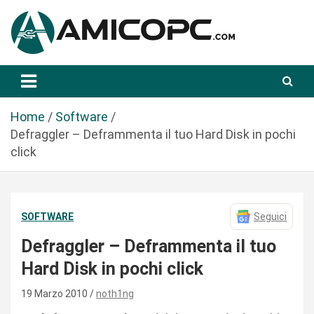
S
a
l
t
Novità Tecnologiche: Guide e News
Amicopc.com
a
a
l
Home
Software
c
Defraggler – Deframmenta il tuo Hard Disk in pochi
o
click
n
t
e
SOFTWARE
Seguici
n
u
Defraggler – Deframmenta il tuo
t
Hard Disk in pochi click
o
19 Marzo 2010
noth1ng