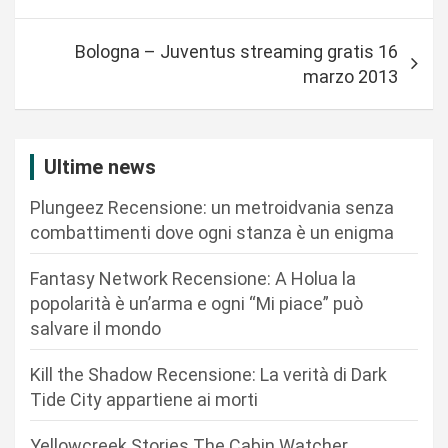
v
i
Bologna – Juventus streaming gratis 16
g
marzo 2013
a
z
i
Ultime news
o
Plungeez Recensione: un metroidvania senza
n
combattimenti dove ogni stanza è un enigma
e
Fantasy Network Recensione: A Holua la
a
popolarità è un’arma e ogni “Mi piace” può
r
salvare il mondo
t
Kill the Shadow Recensione: La verità di Dark
i
Tide City appartiene ai morti
c
Yellowcreek Stories The Cabin Watcher