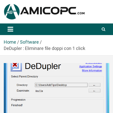
S
a
l
t
Novità Tecnologiche: Guide e News
Amicopc.com
a
a
l
Home
Software
c
DeDupler : Eliminare file doppi con 1 click
o
n
t
e
n
u
t
o