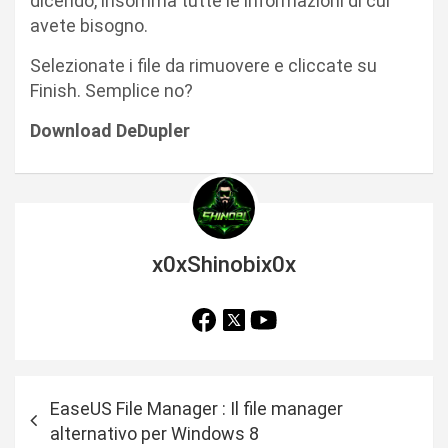
dicendo, insomma tutte le informazioni di cui
avete bisogno.
Selezionate i file da rimuovere e cliccate su
Finish. Semplice no?
Download DeDupler
x0xShinobix0x
N
EaseUS File Manager : Il file manager
a
alternativo per Windows 8