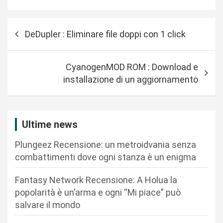
N
DeDupler : Eliminare file doppi con 1 click
a
v
CyanogenMOD ROM : Download e
i
installazione di un aggiornamento
g
a
z
Ultime news
i
Plungeez Recensione: un metroidvania senza
o
combattimenti dove ogni stanza è un enigma
n
Fantasy Network Recensione: A Holua la
e
popolarità è un’arma e ogni “Mi piace” può
a
salvare il mondo
r