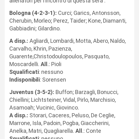
allenatori per l’incontro di questa sera :
Bologna (4-2-3-1):
Curci; Garics, Antonsson,
Cherubin, Morleo; Perez, Taider; Kone, Diamanti,
Gabbiadini; Gilardino.
A disp.:
Agliardi, Lombardi, Motta, Abero, Naldo,
Carvalho, Khrin, Pazienza,
Guarente,Christodoulopoulos, Pasquato,
Moscardelli.
All
.: Pioli
Squalificati
: nessuno
Indisponibili
: Sorensen
Juventus (3-5-2):
Buffon; Barzagli, Bonucci,
Chiellini; Lichtsteiner, Vidal, Pirlo, Marchisio,
Asamoah; Vucinic, Giovinco.
A disp.:
Storari, Caceres, Peluso, De Ceglie,
Marrone, Isla, Padoin, Pogba, Giaccherini,
Anelka, Matri, Quagliarella.
All
.: Conte
Squalificati
: nessuno