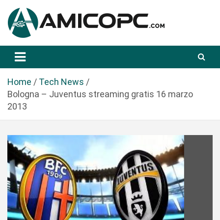
S
a
l
t
Novità Tecnologiche: Guide e News
Amicopc.com
a
a
l
Home
Tech News
c
Bologna – Juventus streaming gratis 16 marzo
o
2013
n
t
e
n
u
t
o