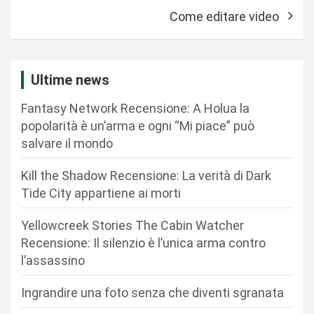
v
Come editare video
i
g
a
Ultime news
z
Fantasy Network Recensione: A Holua la
i
popolarità è un’arma e ogni “Mi piace” può
o
salvare il mondo
n
Kill the Shadow Recensione: La verità di Dark
e
Tide City appartiene ai morti
a
r
Yellowcreek Stories The Cabin Watcher
Recensione: Il silenzio è l’unica arma contro
t
l’assassino
i
c
Ingrandire una foto senza che diventi sgranata