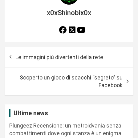
x0xShinobix0x
N
Le immagini più divertenti della rete
a
v
Scoperto un gioco di scacchi “segreto” su
i
Facebook
g
a
z
Ultime news
i
Plungeez Recensione: un metroidvania senza
o
combattimenti dove ogni stanza è un enigma