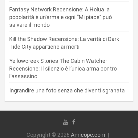
n
Fantasy Network Recensione: A Holua la
e
popolarità è un’arma e ogni “Mi piace” può
a
salvare il mondo
r
Kill the Shadow Recensione: La verità di Dark
t
Tide City appartiene ai morti
i
c
Yellowcreek Stories The Cabin Watcher
Recensione: Il silenzio è l’unica arma contro
o
l’assassino
l
i
Ingrandire una foto senza che diventi sgranata
Copyright © 2026
Amicopc.com