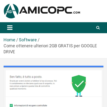
S
a
l
t
Novità Tecnologiche: Guide e News
Amicopc.com
a
a
l
Home
Software
c
Come ottenere ulteriori 2GB GRATIS per GOOGLE
o
DRIVE
n
t
e
n
u
t
o