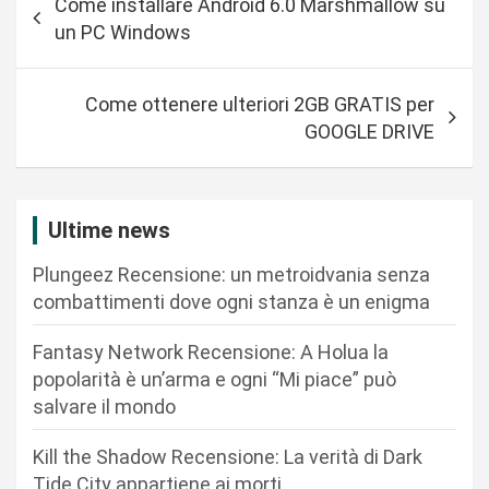
Come installare Android 6.0 Marshmallow su
a
un PC Windows
v
i
Come ottenere ulteriori 2GB GRATIS per
g
GOOGLE DRIVE
a
z
i
Ultime news
o
Plungeez Recensione: un metroidvania senza
n
combattimenti dove ogni stanza è un enigma
e
Fantasy Network Recensione: A Holua la
a
popolarità è un’arma e ogni “Mi piace” può
r
salvare il mondo
t
Kill the Shadow Recensione: La verità di Dark
i
Tide City appartiene ai morti