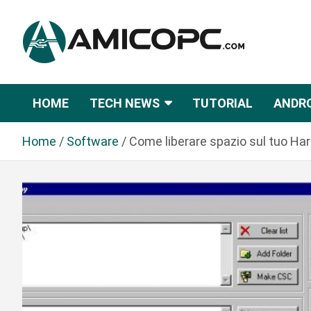
S
a
l
t
Novità Tecnologiche: Guide e News
Amicopc.com
a
a
HOME
TECH NEWS
TUTORIAL
ANDR
l
c
Home
Software
Come liberare spazio sul tuo Har
o
n
t
e
n
u
t
o