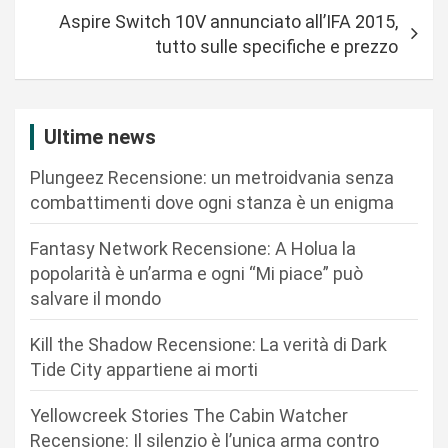
i
Aspire Switch 10V annunciato all’IFA 2015,
g
tutto sulle specifiche e prezzo
a
z
i
Ultime news
o
Plungeez Recensione: un metroidvania senza
n
combattimenti dove ogni stanza è un enigma
e
Fantasy Network Recensione: A Holua la
a
popolarità è un’arma e ogni “Mi piace” può
r
salvare il mondo
t
Kill the Shadow Recensione: La verità di Dark
i
Tide City appartiene ai morti
c
Yellowcreek Stories The Cabin Watcher
o
Recensione: Il silenzio è l’unica arma contro