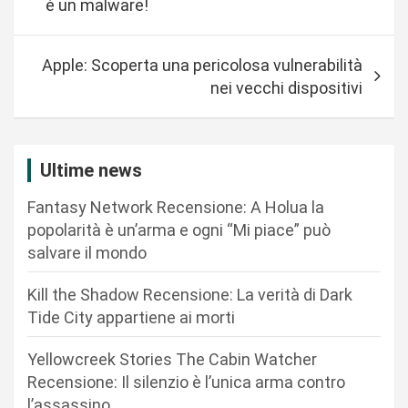
è un malware!
v
i
Apple: Scoperta una pericolosa vulnerabilità
g
nei vecchi dispositivi
a
z
i
Ultime news
o
Fantasy Network Recensione: A Holua la
n
popolarità è un’arma e ogni “Mi piace” può
salvare il mondo
e
a
Kill the Shadow Recensione: La verità di Dark
r
Tide City appartiene ai morti
t
Yellowcreek Stories The Cabin Watcher
i
Recensione: Il silenzio è l’unica arma contro
c
l’assassino