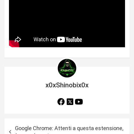
x0xShinobix0x
N
Google Chrome: Attenti a questa estensione,
a