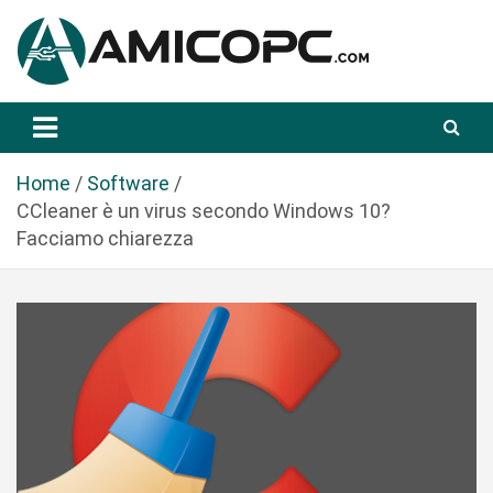
S
a
l
t
Novità Tecnologiche: Guide e News
Amicopc.com
a
a
l
Home
Software
c
CCleaner è un virus secondo Windows 10?
o
Facciamo chiarezza
n
t
e
n
u
t
o