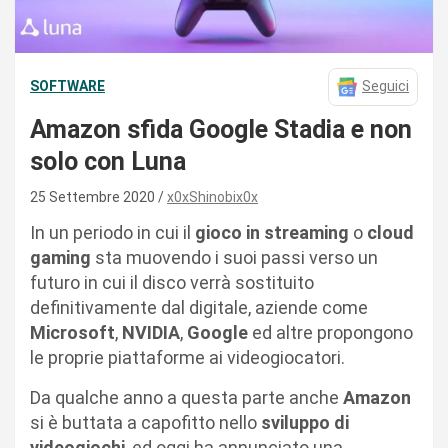
SOFTWARE
Seguici
Amazon sfida Google Stadia e non
solo con Luna
25 Settembre 2020
x0xShinobix0x
In un periodo in cui il
gioco in streaming
o
cloud
gaming
sta muovendo i suoi passi verso un
futuro in cui il disco verrà sostituito
definitivamente dal digitale, aziende come
Microsoft
,
NVIDIA
,
Google
ed altre propongono
le proprie piattaforme ai videogiocatori.
Da qualche anno a questa parte anche
Amazon
si è buttata a capofitto nello
sviluppo di
videogiochi
, ed oggi ha annunciato una