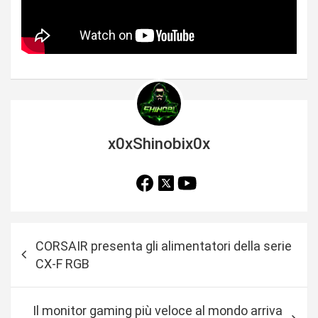
x0xShinobix0x
N
CORSAIR presenta gli alimentatori della serie
a
CX-F RGB
v
i
Il monitor gaming più veloce al mondo arriva