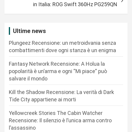
g
in Italia: ROG Swift 360Hz PG259QN
a
z
i
Ultime news
o
Plungeez Recensione: un metroidvania senza
n
combattimenti dove ogni stanza è un enigma
e
Fantasy Network Recensione: A Holua la
a
popolarità è un’arma e ogni “Mi piace” può
r
salvare il mondo
t
Kill the Shadow Recensione: La verità di Dark
i
Tide City appartiene ai morti
c
Yellowcreek Stories The Cabin Watcher
o
Recensione: Il silenzio è l’unica arma contro
l
l’assassino