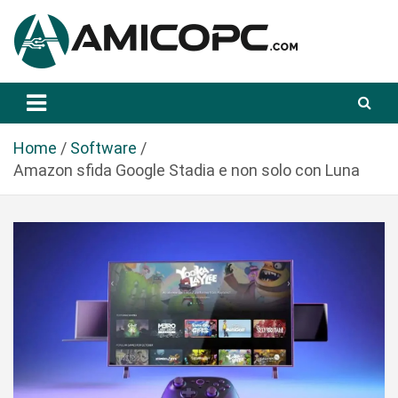
S
a
l
t
Novità Tecnologiche: Guide e News
Amicopc.com
a
a
l
Home
Software
c
Amazon sfida Google Stadia e non solo con Luna
o
n
t
e
n
u
t
o