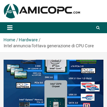
S
a
l
t
Novità Tecnologiche: Guide e News
Amicopc.com
a
a
l
Home
Hardware
c
Intel annuncia l’ottava generazione di CPU Core
o
n
t
e
n
u
t
o