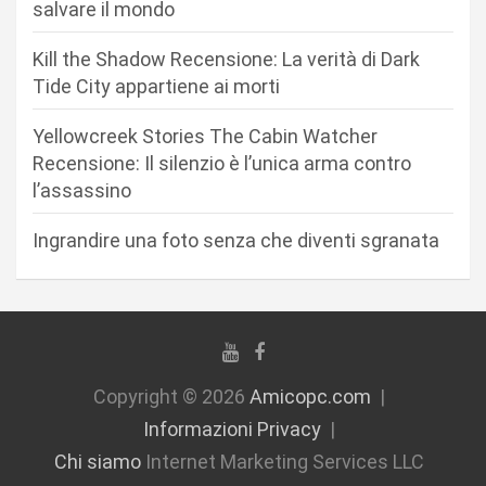
r
salvare il mondo
t
Kill the Shadow Recensione: La verità di Dark
i
Tide City appartiene ai morti
c
Yellowcreek Stories The Cabin Watcher
o
Recensione: Il silenzio è l’unica arma contro
l
l’assassino
i
Ingrandire una foto senza che diventi sgranata
Copyright © 2026
Amicopc.com
Informazioni Privacy
Chi siamo
Internet Marketing Services LLC