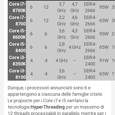
Core i7-
3,7
4,7
DDR4-
6
12
95W
3
8700K
GHz
GHz
2666
Core i7-
3,2
4,6
DDR4-
6
12
65W
3
8700
GHz
GHz
2666
Core i5-
3,6
4,3
DDR4-
6
6
95W
2
8600K
GHz
GHz
2666
Core i5-
2,8
DDR4-
6
6
4 GHz
65W
1
8400
GHz
2666
Core i3-
DDR4-
4
4
4 GHz
–
91W
1
8350K
2400
Core i3-
3,6
DDR4-
4
4
–
65W
1
8100
GHz
2400
Dunque, i processori annunciati sono 6 e
appartengono a ciascuna delle famiglie citate.
Le proposte per i Core i7 e i5 vantano la
tecnologia
HyperThreading
per un massimo di
12 threads processabili in parallelo, mentre per i