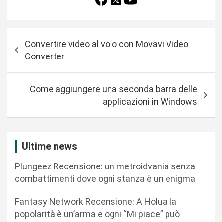
N
Convertire video al volo con Movavi Video
a
Converter
v
i
Come aggiungere una seconda barra delle
g
applicazioni in Windows
a
z
i
Ultime news
o
Plungeez Recensione: un metroidvania senza
n
combattimenti dove ogni stanza è un enigma
e
Fantasy Network Recensione: A Holua la
a
popolarità è un’arma e ogni “Mi piace” può