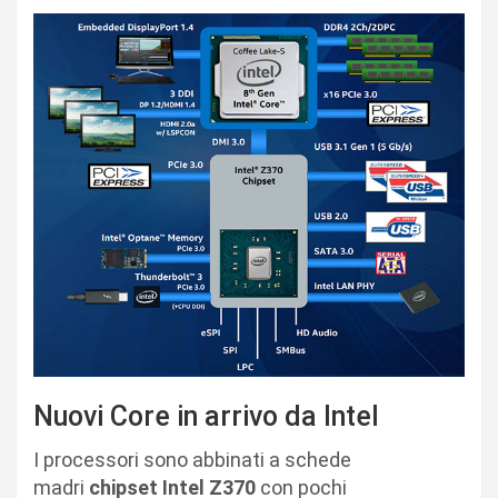
Nuovi Core in arrivo da Intel
I processori sono abbinati a schede
madri
chipset Intel Z370
con pochi