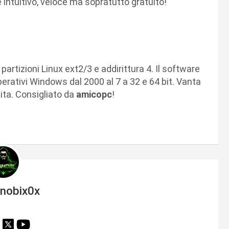
 intuitivo, veloce ma sopratutto gratuito!
artizioni Linux ext2/3 e addirittura 4. Il software
erativi Windows dal 2000 al 7 a 32 e 64 bit. Vanta
lita. Consigliato da
amicopc
!
inobix0x