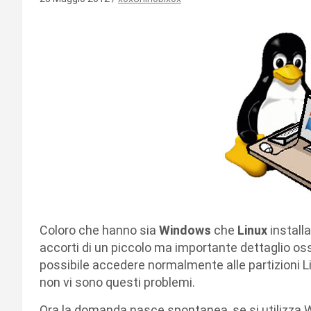
Coloro che hanno sia
Windows
che
Linux
install
accorti di un piccolo ma importante dettaglio os
possibile accedere normalmente alle partizioni L
non vi sono questi problemi.
Ora la domanda nasce spontanea, se si utilizza W