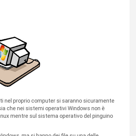
ati nel proprio computer si saranno sicuramente
sia che nei sistemi operativi Windows non è
inux mentre sul sistema operativo del pinguino
indows, ma si hanno dei file su una delle