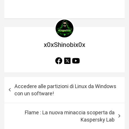
x0xShinobix0x
N
Accedere alle partizioni di Linux da Windows
a
con un software!
v
i
Flame : La nuova minaccia scoperta da
g
Kaspersky Lab
a