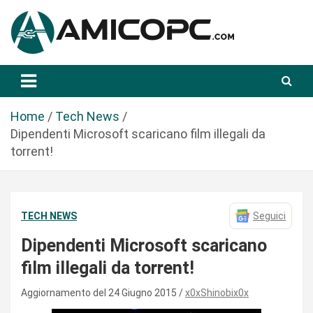
S
a
l
t
Novità Tecnologiche: Guide e News
Amicopc.com
a
a
l
Home
Tech News
c
Dipendenti Microsoft scaricano film illegali da
o
torrent!
n
t
e
TECH NEWS
Seguici
n
u
Dipendenti Microsoft scaricano
t
film illegali da torrent!
o
Aggiornamento del 24 Giugno 2015
x0xShinobix0x