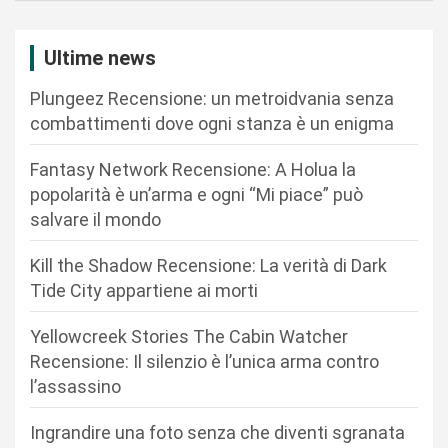
z
i
Ultime news
o
Plungeez Recensione: un metroidvania senza
n
combattimenti dove ogni stanza è un enigma
e
Fantasy Network Recensione: A Holua la
a
popolarità è un’arma e ogni “Mi piace” può
r
salvare il mondo
t
Kill the Shadow Recensione: La verità di Dark
i
Tide City appartiene ai morti
c
Yellowcreek Stories The Cabin Watcher
o
Recensione: Il silenzio è l’unica arma contro
l
l’assassino
i
Ingrandire una foto senza che diventi sgranata