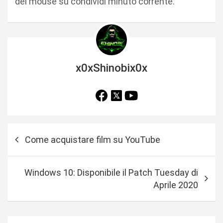
del mouse su condividi minuto corrente.
x0xShinobix0x
N
Come acquistare film su YouTube
a
v
Windows 10: Disponibile il Patch Tuesday di
i
Aprile 2020
g
a