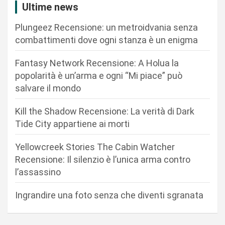
z
Ultime news
i
Plungeez Recensione: un metroidvania senza
o
combattimenti dove ogni stanza è un enigma
n
Fantasy Network Recensione: A Holua la
e
popolarità è un’arma e ogni “Mi piace” può
a
salvare il mondo
r
Kill the Shadow Recensione: La verità di Dark
t
Tide City appartiene ai morti
i
c
Yellowcreek Stories The Cabin Watcher
Recensione: Il silenzio è l’unica arma contro
o
l’assassino
l
i
Ingrandire una foto senza che diventi sgranata