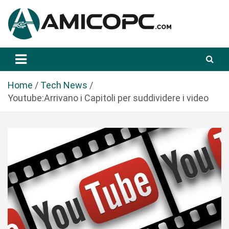
S
a
l
t
Novità Tecnologiche: Guide e News
Amicopc.com
a
a
l
Home
Tech News
c
Youtube:Arrivano i Capitoli per suddividere i video
o
n
t
e
n
u
t
o