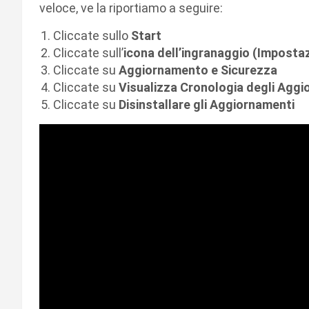
veloce, ve la riportiamo a seguire:
Cliccate sullo
Start
Cliccate sull’
icona dell’ingranaggio (Impostaz
Cliccate su
Aggiornamento e Sicurezza
Cliccate su
Visualizza Cronologia degli Aggi
Cliccate su
Disinstallare gli Aggiornamenti