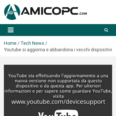
S
a
l
t
Novità Tecnologiche: Guide e News
Amicopc.com
a
a
l
Home
Tech News
c
Youtube si aggiorna e abbandona i vecchi dispositivi
o
n
t
e
n
u
t
o