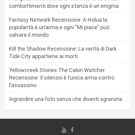
o
combattimenti dove ogni stanza è un enigma
n
Fantasy Network Recensione: A Holua la
e
popolarità è un’arma e ogni “Mi piace” può
a
salvare il mondo
r
Kill the Shadow Recensione: La verità di Dark
t
Tide City appartiene ai morti
i
c
Yellowcreek Stories The Cabin Watcher
Recensione: Il silenzio è l’unica arma contro
o
l’assassino
l
i
Ingrandire una foto senza che diventi sgranata