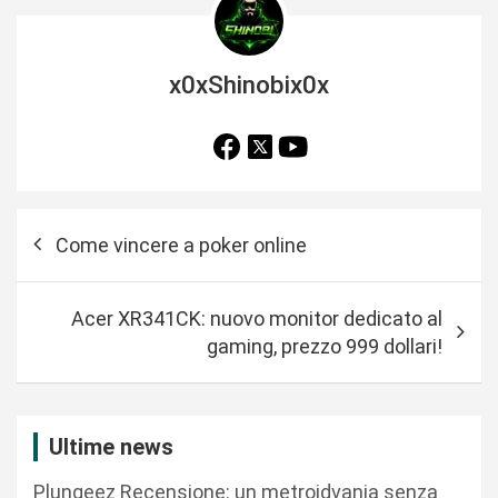
x0xShinobix0x
N
Come vincere a poker online
a
v
Acer XR341CK: nuovo monitor dedicato al
i
gaming, prezzo 999 dollari!
g
a
z
Ultime news
i
Plungeez Recensione: un metroidvania senza