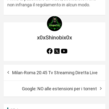
non infranga il regolamento in alcun modo.
x0xShinobix0x
N
Milan-Roma 20:45 Tv Streaming Diretta Live
a
v
Google: NO alle estensioni per i torrent
i
g
a