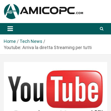
S
a
l
t
Novità Tecnologiche: Guide e News
Amicopc.com
a
a
l
Home
Tech News
c
Youtube: Arriva la diretta Streaming per tutti
o
n
t
e
n
u
t
o