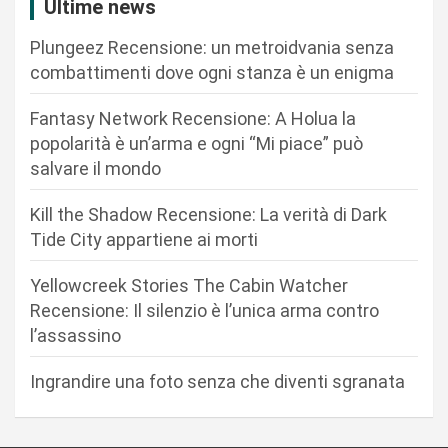
Ultime news
z
Plungeez Recensione: un metroidvania senza
i
combattimenti dove ogni stanza è un enigma
o
n
Fantasy Network Recensione: A Holua la
popolarità è un’arma e ogni “Mi piace” può
e
salvare il mondo
a
r
Kill the Shadow Recensione: La verità di Dark
Tide City appartiene ai morti
t
i
Yellowcreek Stories The Cabin Watcher
c
Recensione: Il silenzio è l’unica arma contro
l’assassino
o
l
Ingrandire una foto senza che diventi sgranata
i