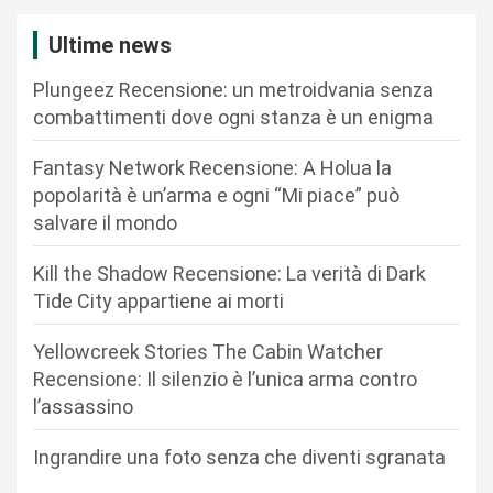
a
z
Ultime news
i
Plungeez Recensione: un metroidvania senza
o
combattimenti dove ogni stanza è un enigma
n
Fantasy Network Recensione: A Holua la
e
popolarità è un’arma e ogni “Mi piace” può
a
salvare il mondo
r
Kill the Shadow Recensione: La verità di Dark
t
Tide City appartiene ai morti
i
c
Yellowcreek Stories The Cabin Watcher
Recensione: Il silenzio è l’unica arma contro
o
l’assassino
l
i
Ingrandire una foto senza che diventi sgranata