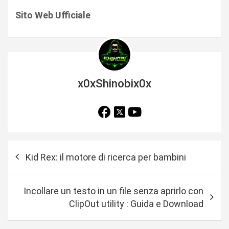
Sito Web Ufficiale
x0xShinobix0x
N
Kid Rex: il motore di ricerca per bambini
a
v
Incollare un testo in un file senza aprirlo con
i
ClipOut utility : Guida e Download
g