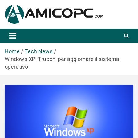
S
a
l
t
Novità Tecnologiche: Guide e News
Amicopc.com
a
a
l
Home
Tech News
c
Windows XP: Trucchi per aggiornare il sistema
o
operativo
n
t
e
n
u
t
o