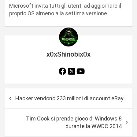
Microsoft invita tutti gli utenti ad aggiornare il
proprio OS almeno alla settima versione.
x0xShinobix0x
N
Hacker vendono 233 milioni di account eBay
a
v
Tim Cook si prende gioco di Windows 8
i
durante la WWDC 2014
g