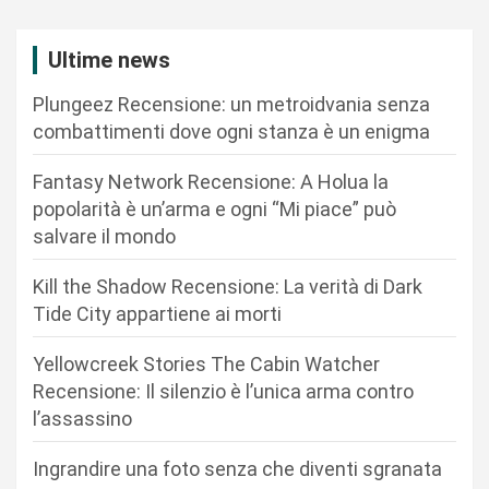
a
z
Ultime news
i
Plungeez Recensione: un metroidvania senza
o
combattimenti dove ogni stanza è un enigma
n
Fantasy Network Recensione: A Holua la
e
popolarità è un’arma e ogni “Mi piace” può
a
salvare il mondo
r
Kill the Shadow Recensione: La verità di Dark
t
Tide City appartiene ai morti
i
c
Yellowcreek Stories The Cabin Watcher
Recensione: Il silenzio è l’unica arma contro
o
l’assassino
l
i
Ingrandire una foto senza che diventi sgranata