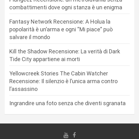
n
combattimenti dove ogni stanza è un enigma
e
Fantasy Network Recensione: A Holua la
a
popolarità è un’arma e ogni “Mi piace” può
r
salvare il mondo
t
Kill the Shadow Recensione: La verità di Dark
i
Tide City appartiene ai morti
c
Yellowcreek Stories The Cabin Watcher
o
Recensione: Il silenzio è l’unica arma contro
l
l’assassino
i
Ingrandire una foto senza che diventi sgranata