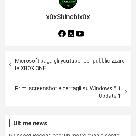
x0xShinobix0x
N
Microsoft paga gli youtuber per pubblicizzare
a
la XBOX ONE
v
i
Primi screenshot e dettagli su Windows 8.1
g
Update 1
a
z
i
Ultime news
o
Plungeez Recensione: un metroidvania senza