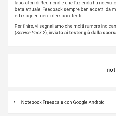
laboratori di Redmond e che l’azienda ha ricevut
beta attuale. Feedback sempre ben accetti da m
ed i suggerimenti dei suoi utenti.
Per finire, vi segnaliamo che molti rumors indica
(
Service Pack 2
),
inviato ai tester già dalla scor
not
N
Notebook Freescale con Google Android
a