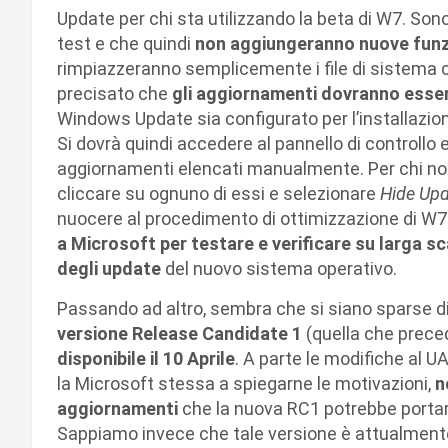
Update per chi sta utilizzando la beta di W7. So
test e che quindi
non aggiungeranno nuove funz
rimpiazzeranno semplicemente i file di sistema 
precisato che
gli aggiornamenti dovranno esse
Windows Update sia configurato per l’installazi
Si dovrà quindi accedere al pannello di controllo ed
aggiornamenti elencati manualmente. Per chi non
cliccare su ognuno di essi e selezionare
Hide Up
nuocere al procedimento di ottimizzazione di W7.
a Microsoft per testare e verificare su larga sca
degli update
del nuovo sistema operativo.
Passando ad altro, sembra che si siano sparse div
versione Release Candidate 1
(quella che preced
disponibile il 10 Aprile
. A parte le modifiche al U
la Microsoft stessa a spiegarne le motivazioni,
no
aggiornamenti
che la nuova RC1 potrebbe portar
Sappiamo invece che tale versione è attualmente i