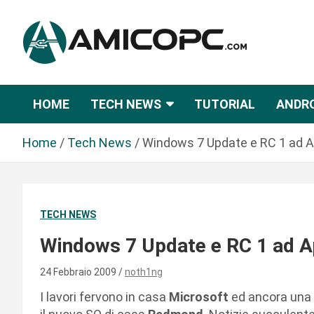
S
a
l
t
Novità Tecnologiche: Guide e News
Amicopc.com
a
a
HOME
TECH NEWS
TUTORIAL
ANDR
l
c
Home
Tech News
Windows 7 Update e RC 1 ad A
o
n
t
e
TECH NEWS
n
u
Windows 7 Update e RC 1 ad A
t
o
24 Febbraio 2009
noth1ng
I lavori fervono in casa
Microsoft
ed ancora una