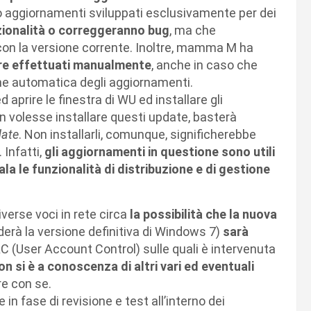
no aggiornamenti sviluppati esclusivamente per dei
ionalità o correggeranno bug
, ma che
con la versione corrente. Inoltre, mamma M ha
re effettuati manualmente
, anche in caso che
one automatica degli aggiornamenti.
 aprire le finestra di WU ed installare gli
 volesse installare questi update, basterà
date
. Non installarli, comunque, significherebbe
 Infatti,
gli aggiornamenti in questione sono utili
la le funzionalità di distribuzione e di gestione
erse voci in rete circa
la possibilità che la nuova
erà la versione definitiva di Windows 7)
sarà
AC (User Account Control) sulle quali è intervenuta
n si è a conoscenza di altri vari ed eventuali
e con se.
n fase di revisione e test all’interno dei