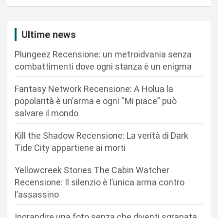
a
z
i
Ultime news
o
Plungeez Recensione: un metroidvania senza
n
combattimenti dove ogni stanza è un enigma
e
Fantasy Network Recensione: A Holua la
a
popolarità è un’arma e ogni “Mi piace” può
r
salvare il mondo
t
Kill the Shadow Recensione: La verità di Dark
i
Tide City appartiene ai morti
c
Yellowcreek Stories The Cabin Watcher
o
Recensione: Il silenzio è l’unica arma contro
l
l’assassino
i
Ingrandire una foto senza che diventi sgranata