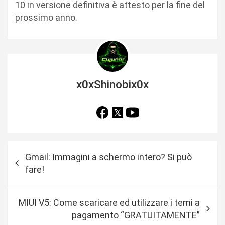
10 in versione definitiva è attesto per la fine del
prossimo anno.
x0xShinobix0x
N
Gmail: Immagini a schermo intero? Si può
a
fare!
v
i
MIUI V5: Come scaricare ed utilizzare i temi a
g
pagamento “GRATUITAMENTE”