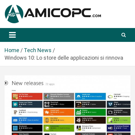
S
a
l
t
Novità Tecnologiche: Guide e News
Amicopc.com
a
a
l
Home
Tech News
c
Windows 10: Lo store delle applicazioni si rinnova
o
n
t
e
n
u
t
o