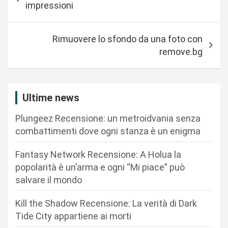
a
impressioni
v
i
Rimuovere lo sfondo da una foto con
g
remove.bg
a
z
i
Ultime news
o
Plungeez Recensione: un metroidvania senza
n
combattimenti dove ogni stanza è un enigma
e
Fantasy Network Recensione: A Holua la
a
popolarità è un’arma e ogni “Mi piace” può
r
salvare il mondo
t
Kill the Shadow Recensione: La verità di Dark
i
Tide City appartiene ai morti