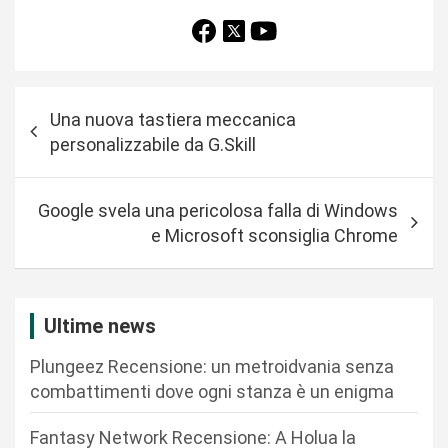
N
Una nuova tastiera meccanica
a
personalizzabile da G.Skill
v
i
Google svela una pericolosa falla di Windows
g
e Microsoft sconsiglia Chrome
a
z
i
Ultime news
o
Plungeez Recensione: un metroidvania senza
n
combattimenti dove ogni stanza è un enigma
e
Fantasy Network Recensione: A Holua la