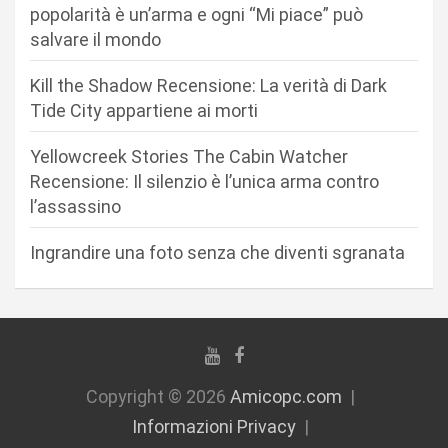
a
popolarità è un’arma e ogni “Mi piace” può
r
salvare il mondo
t
Kill the Shadow Recensione: La verità di Dark
i
Tide City appartiene ai morti
c
Yellowcreek Stories The Cabin Watcher
o
Recensione: Il silenzio è l’unica arma contro
l
l’assassino
i
Ingrandire una foto senza che diventi sgranata
Copyright © 2026
Amicopc.com
Informazioni Privacy