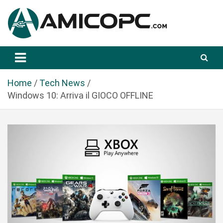
S
a
l
t
Novità Tecnologiche: Guide e News
Amicopc.com
a
a
l
Home
Tech News
c
Windows 10: Arriva il GIOCO OFFLINE
o
n
t
e
n
u
t
o