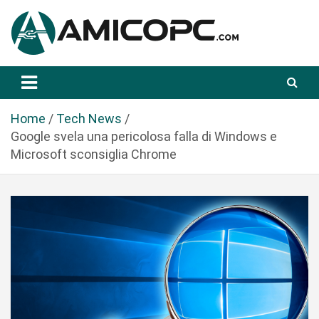
S
a
l
t
Novità Tecnologiche: Guide e News
Amicopc.com
a
a
l
Home
Tech News
c
Google svela una pericolosa falla di Windows e
o
Microsoft sconsiglia Chrome
n
t
e
n
u
t
o