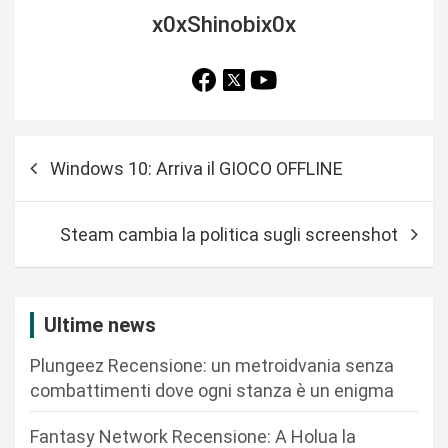
x0xShinobix0x
N
Windows 10: Arriva il GIOCO OFFLINE
a
v
Steam cambia la politica sugli screenshot
i
g
a
Ultime news
z
Plungeez Recensione: un metroidvania senza
i
combattimenti dove ogni stanza è un enigma
o
n
Fantasy Network Recensione: A Holua la