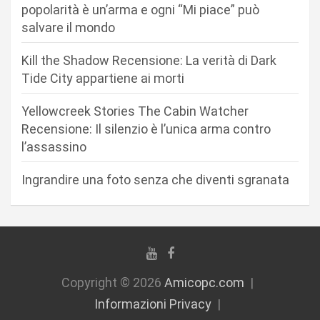
popolarità è un’arma e ogni “Mi piace” può
e
salvare il mondo
a
r
Kill the Shadow Recensione: La verità di Dark
Tide City appartiene ai morti
t
i
Yellowcreek Stories The Cabin Watcher
c
Recensione: Il silenzio è l’unica arma contro
l’assassino
o
l
Ingrandire una foto senza che diventi sgranata
i
Copyright © 2026
Amicopc.com
Informazioni Privacy