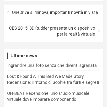
N
OneDrive si rinnova, importanti novità in vista
a
v
CES 2015: 3D Rudder presenta un dispositivo
i
per la realtà virtuale
g
a
z
Ultime news
i
Ingrandire una foto senza che diventi sgranata
o
n
Lost & Found A This Bed We Made Story
Recensione: il ritorno di Sophie tra furti e segreti
e
a
OFFBEAT Recensione: uno studio musicale
r
virtuale dove imparare componendo