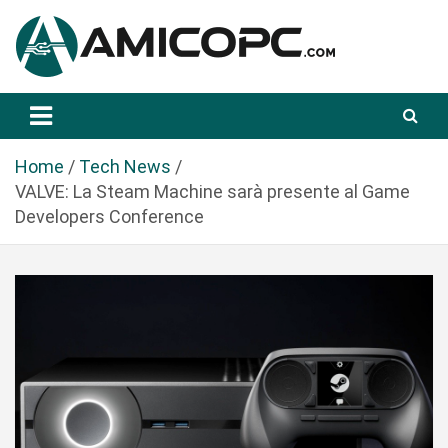
S
a
l
t
Novità Tecnologiche: Guide e News
Amicopc.com
a
a
l
Home
Tech News
c
VALVE: La Steam Machine sarà presente al Game
o
Developers Conference
n
t
e
n
u
t
o