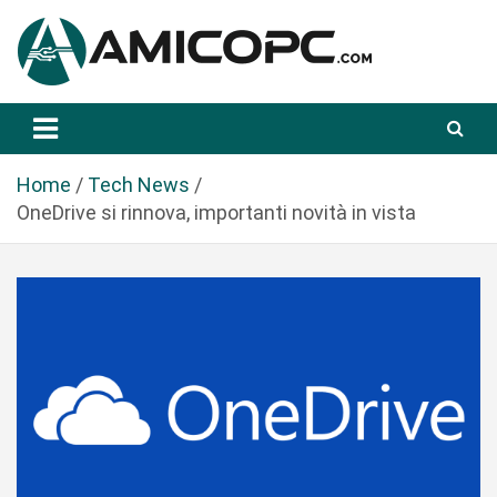
S
a
l
t
Novità Tecnologiche: Guide e News
Amicopc.com
a
a
l
Home
Tech News
c
OneDrive si rinnova, importanti novità in vista
o
n
t
e
n
u
t
o