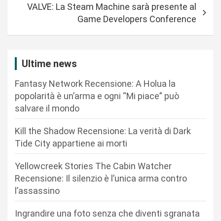
i
VALVE: La Steam Machine sarà presente al
g
Game Developers Conference
a
z
i
Ultime news
o
Fantasy Network Recensione: A Holua la
n
popolarità è un’arma e ogni “Mi piace” può
salvare il mondo
e
a
Kill the Shadow Recensione: La verità di Dark
r
Tide City appartiene ai morti
t
Yellowcreek Stories The Cabin Watcher
i
Recensione: Il silenzio è l’unica arma contro
c
l’assassino
o
Ingrandire una foto senza che diventi sgranata