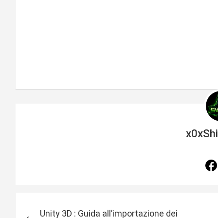
x0xSh
N
Unity 3D : Guida all’importazione dei