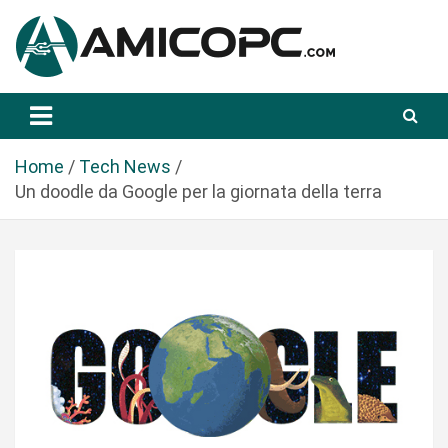
S
a
l
t
Novità Tecnologiche: Guide e News
Amicopc.com
a
a
l
Home
Tech News
c
Un doodle da Google per la giornata della terra
o
n
t
e
n
u
t
o