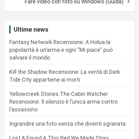
Fare video con foto su Windows (Guida)
i
g
a
Ultime news
z
Fantasy Network Recensione: A Holua la
i
popolarità è un’arma e ogni “Mi piace” può
o
salvare il mondo
n
Kill the Shadow Recensione: La verità di Dark
e
Tide City appartiene ai morti
a
r
Yellowcreek Stories The Cabin Watcher
Recensione: Il silenzio è l’unica arma contro
t
l’assassino
i
c
Ingrandire una foto senza che diventi sgranata
o
Lost & Found A This Bed We Made Story