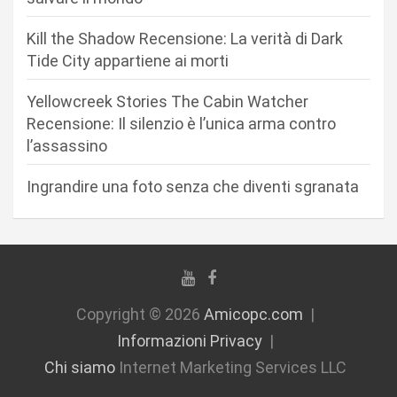
r
Kill the Shadow Recensione: La verità di Dark
t
Tide City appartiene ai morti
i
c
Yellowcreek Stories The Cabin Watcher
Recensione: Il silenzio è l’unica arma contro
o
l’assassino
l
i
Ingrandire una foto senza che diventi sgranata
Copyright © 2026
Amicopc.com
Informazioni Privacy
Chi siamo
Internet Marketing Services LLC