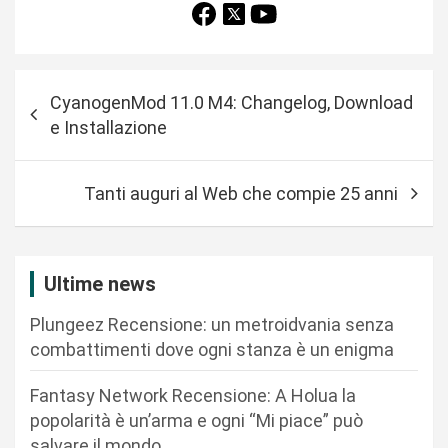
N
CyanogenMod 11.0 M4: Changelog, Download
a
e Installazione
v
i
Tanti auguri al Web che compie 25 anni
g
a
z
Ultime news
i
Plungeez Recensione: un metroidvania senza
o
combattimenti dove ogni stanza è un enigma
n
Fantasy Network Recensione: A Holua la
e
popolarità è un’arma e ogni “Mi piace” può
a
salvare il mondo