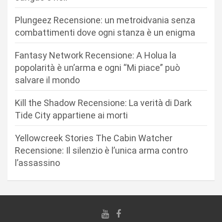
o
n
Plungeez Recensione: un metroidvania senza
combattimenti dove ogni stanza è un enigma
e
a
Fantasy Network Recensione: A Holua la
r
popolarità è un’arma e ogni “Mi piace” può
salvare il mondo
t
i
Kill the Shadow Recensione: La verità di Dark
c
Tide City appartiene ai morti
o
Yellowcreek Stories The Cabin Watcher
l
Recensione: Il silenzio è l’unica arma contro
i
l’assassino