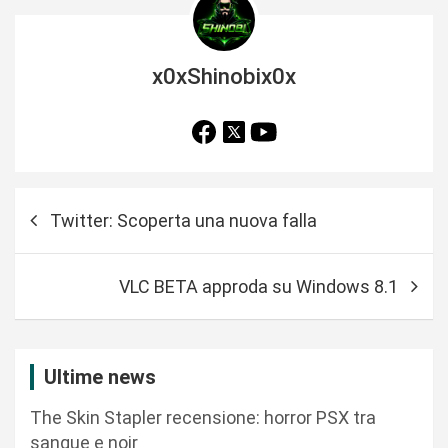
x0xShinobix0x
N
Twitter: Scoperta una nuova falla
a
v
VLC BETA approda su Windows 8.1
i
g
a
Ultime news
z
The Skin Stapler recensione: horror PSX tra
i
sangue e noir