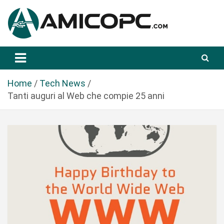
S
a
l
t
Novità Tecnologiche: Guide e News
Amicopc.com
a
a
l
Home
Tech News
c
Tanti auguri al Web che compie 25 anni
o
n
t
e
n
u
t
o