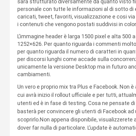
sarà strutturato diversamente da quanto visto fin
personale con tutte le informazioni al di sotto di 
caricati, tweet, favoriti, visualizzazione e cosi vi
i contenuti che vengono postati suddivisi in colo
L’immagine header è larga 1500 pixel e alta 500 a
1252×626. Per quanto riguarda i commenti molto
per quanto riguarda il numero di caratteri in quan
per discorsi lunghi come accade sulla concorrenz
unicamente la versione Desktop ma in futuro anc
cambiamenti.
Un vero e proprio mix tra Plus e Facebook. Non è
cui avrà inizio il rollout ufficiale e per tutti, attu
utenti ed è in fase di testing. Cosa ne pensate 
basterà per convincere gli utenti di Facebook ad 
scoprirlo.Non appena disponibile, visualizzeret
dover far nulla di particolare. L’update è automati