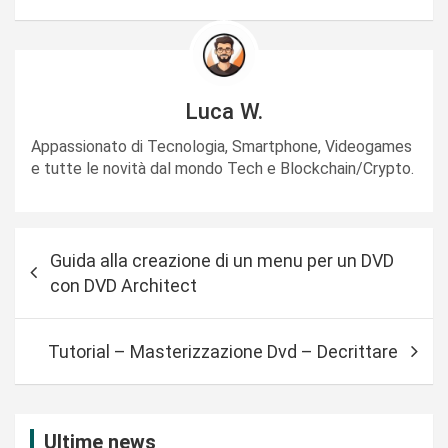
Luca W.
Appassionato di Tecnologia, Smartphone, Videogames
e tutte le novità dal mondo Tech e Blockchain/Crypto.
N
Guida alla creazione di un menu per un DVD
a
con DVD Architect
v
i
Tutorial – Masterizzazione Dvd – Decrittare
g
a
z
Ultime news