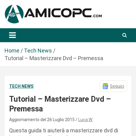
S
a
l
t
Novità Tecnologiche: Guide e News
Amicopc.com
a
a
l
Home
Tech News
c
Tutorial – Masterizzare Dvd – Premessa
o
n
t
TECH NEWS
Seguici
e
n
Tutorial – Masterizzare Dvd –
u
Premessa
t
o
Aggiornamento del 26 Luglio 2015
Luca W.
Questa guida ti aiuterà a masterizzare dvd di