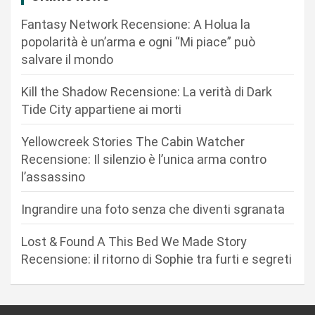
i
Fantasy Network Recensione: A Holua la
o
popolarità è un’arma e ogni “Mi piace” può
n
salvare il mondo
e
Kill the Shadow Recensione: La verità di Dark
a
Tide City appartiene ai morti
r
Yellowcreek Stories The Cabin Watcher
t
Recensione: Il silenzio è l’unica arma contro
i
l’assassino
c
Ingrandire una foto senza che diventi sgranata
o
l
Lost & Found A This Bed We Made Story
i
Recensione: il ritorno di Sophie tra furti e segreti