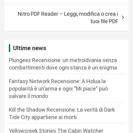
v
Nitro PDF Reader – Leggi, modifica o crea i
i
tuoi file PDF
g
a
z
Ultime news
i
Plungeez Recensione: un metroidvania senza
o
combattimenti dove ogni stanza è un enigma
n
Fantasy Network Recensione: A Holua la
e
popolarità è un’arma e ogni “Mi piace” può
a
salvare il mondo
r
Kill the Shadow Recensione: La verità di Dark
t
Tide City appartiene ai morti
i
c
Yellowcreek Stories The Cabin Watcher