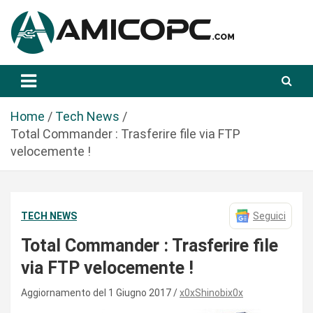
S
a
l
t
Novità Tecnologiche: Guide e News
Amicopc.com
a
a
l
Home
Tech News
c
Total Commander : Trasferire file via FTP
o
velocemente !
n
t
e
TECH NEWS
Seguici
n
u
Total Commander : Trasferire file
t
via FTP velocemente !
o
Aggiornamento del 1 Giugno 2017
x0xShinobix0x