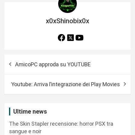
x0xShinobix0x
N
AmicoPC approda su YOUTUBE
a
v
Youtube: Arriva l’integrazione dei Play Movies
i
g
a
Ultime news
z
The Skin Stapler recensione: horror PSX tra
i
sangue e noir