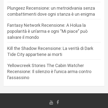
o
n
Plungeez Recensione: un metroidvania senza
combattimenti dove ogni stanza è un enigma
e
a
Fantasy Network Recensione: A Holua la
r
popolarità è un’arma e ogni “Mi piace” può
salvare il mondo
t
i
Kill the Shadow Recensione: La verità di Dark
c
Tide City appartiene ai morti
o
Yellowcreek Stories The Cabin Watcher
l
Recensione: Il silenzio è l’unica arma contro
i
l’assassino