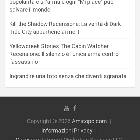
popolarità è un’arma e ogni “Mi piace” può
e
salvare il mondo
a
r
Kill the Shadow Recensione: La verità di Dark
Tide City appartiene ai morti
t
i
Yellowcreek Stories The Cabin Watcher
c
Recensione: Il silenzio è l’unica arma contro
l’assassino
o
l
Ingrandire una foto senza che diventi sgranata
i
Copyright © 2026
Amicopc.com
Informazioni Privacy
Chi siamo
Internet Marketing Services LLC