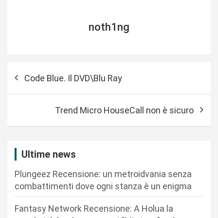
noth1ng
N
Code Blue. Il DVD\Blu Ray
a
v
Trend Micro HouseCall non è sicuro
i
g
a
Ultime news
z
Plungeez Recensione: un metroidvania senza
i
combattimenti dove ogni stanza è un enigma
o
n
Fantasy Network Recensione: A Holua la