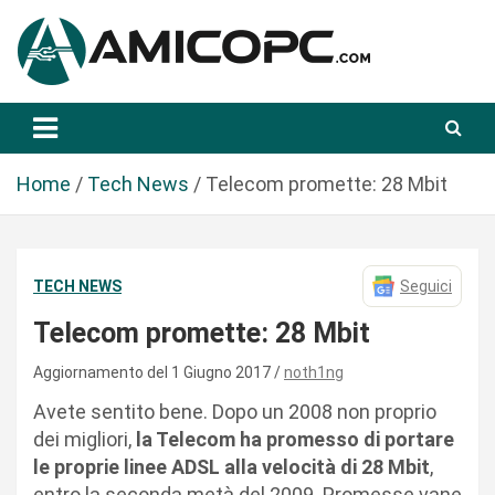
S
a
l
t
Novità Tecnologiche: Guide e News
Amicopc.com
a
a
l
Home
Tech News
Telecom promette: 28 Mbit
c
o
n
TECH NEWS
Seguici
t
e
Telecom promette: 28 Mbit
n
u
Aggiornamento del 1 Giugno 2017
noth1ng
t
Avete sentito bene. Dopo un 2008 non proprio
o
dei migliori,
la Telecom ha promesso di portare
le proprie linee ADSL alla velocità di 28 Mbit
,
entro la seconda metà del 2009. Promesse vane