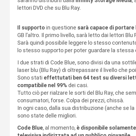
saranno distribuiti dalla
Infinity Storage Media
,
lettori DVD che su Blu Ray.
Il supporto
in questione
sarà capace di portare
GB l’altro. Il primo livello, sarà letto dai lettori B
Sarà quindi possibile leggere lo stesso contenuto
lo stesso supporto per poter guardare la stessa 
I due strati di Code Blue, sono divisi da una sotti
laser blu (Blu Ray) di oltrepassare il livello che poi
Sono stati
effettutati ben 64 test su diversi le
compatibile nel 99%
dei casi.
Tutto ciò per rialzare le sorti del Blu Ray, che 
consumatori, forse. Colpa dei prezzi, chissà.
In ogni caso, dalla sua distribuzione (anche se la 
sono state delle migliori.
Code Blue
, al momento,
è disponibile solamente 
televisiva indirizzata ad un pubblico giovanile
.