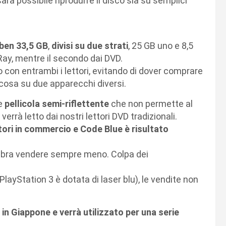
 sarà possibile riprodurre il disco sia su semplici
 ben 33,5 GB
,
divisi su due strati
, 25 GB uno e 8,5
lu Ray, mentre il secondo dai DVD.
 con entrambi i lettori, evitando di dover comprare
cosa su due apparecchi diversi.
le
pellicola semi-riflettente
che non permette al
 verrà letto dai nostri lettori DVD tradizionali.
ttori in commercio e Code Blue è risultato
sembra vendere sempre meno. Colpa dei
PlayStation 3 è dotata di laser blu), le vendite non
in Giappone e verrà utilizzato per una serie