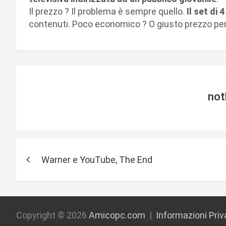
Il prezzo ? Il problema è sempre quello.
Il set di 
contenuti. Poco economico ? O giusto prezzo pe
not
N
Warner e YouTube, The End
a
v
i
Copyright © 2026
Amicopc.com
Informazioni Pri