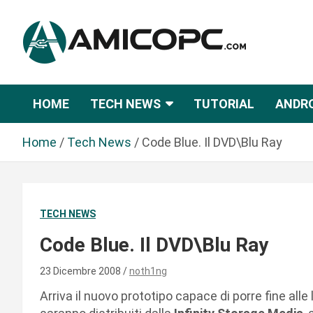
S
a
l
t
Novità Tecnologiche: Guide e News
Amicopc.com
a
a
HOME
TECH NEWS
TUTORIAL
ANDR
l
c
Home
Tech News
Code Blue. Il DVD\Blu Ray
o
n
t
e
TECH NEWS
n
u
Code Blue. Il DVD\Blu Ray
t
o
23 Dicembre 2008
noth1ng
Arriva il nuovo prototipo capace di porre fine alle