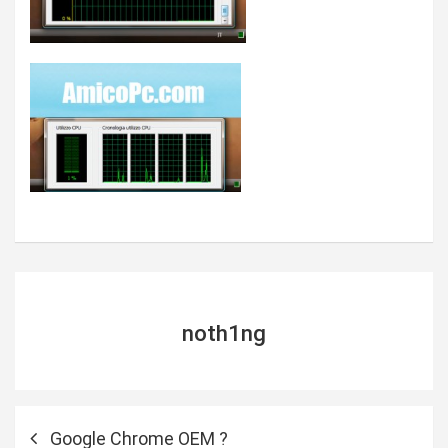
noth1ng
N
Google Chrome OEM ?