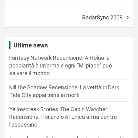
a
v
RadarSync 2009
i
g
a
Ultime news
z
Fantasy Network Recensione: A Holua la
i
popolarità è un’arma e ogni “Mi piace” può
o
salvare il mondo
n
Kill the Shadow Recensione: La verità di Dark
e
Tide City appartiene ai morti
a
r
Yellowcreek Stories The Cabin Watcher
Recensione: Il silenzio è l’unica arma contro
t
l’assassino
i