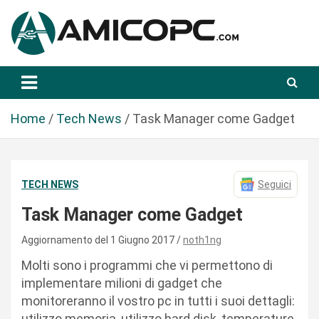
S
a
l
t
Novità Tecnologiche: Guide e News
Amicopc.com
a
a
l
Home
Tech News
Task Manager come Gadget
c
o
n
TECH NEWS
Seguici
t
e
Task Manager come Gadget
n
u
Aggiornamento del 1 Giugno 2017
noth1ng
t
Molti sono i programmi che vi permettono di
o
implementare milioni di gadget che
monitoreranno il vostro pc in tutti i suoi dettagli:
utilizzo memoria, utilizzo hard disk, temperature