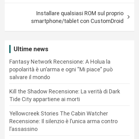
i
Installare qualsiasi ROM sul proprio
g
smartphone/tablet con CustomDroid
a
z
i
Ultime news
o
Fantasy Network Recensione: A Holua la
n
popolarità è un’arma e ogni “Mi piace” può
salvare il mondo
e
a
Kill the Shadow Recensione: La verità di Dark
r
Tide City appartiene ai morti
t
Yellowcreek Stories The Cabin Watcher
i
Recensione: Il silenzio è l’unica arma contro
c
l’assassino
o