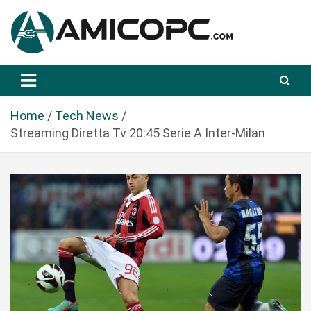
S
a
l
t
Novità Tecnologiche: Guide e News
Amicopc.com
a
a
l
Home
Tech News
c
Streaming Diretta Tv 20:45 Serie A Inter-Milan
o
n
t
e
n
u
t
o