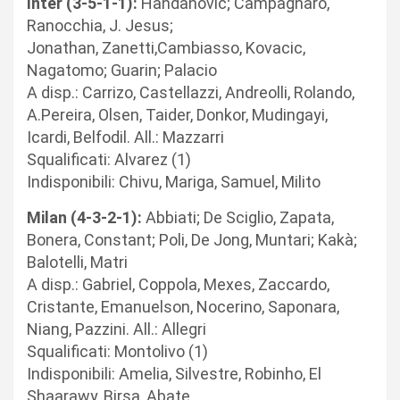
Inter (3-5-1-1):
Handanovic; Campagnaro,
Ranocchia, J. Jesus;
Jonathan, Zanetti,Cambiasso, Kovacic,
Nagatomo; Guarin; Palacio
A disp.: Carrizo, Castellazzi, Andreolli, Rolando,
A.Pereira, Olsen, Taider, Donkor, Mudingayi,
Icardi, Belfodil. All.: Mazzarri
Squalificati: Alvarez (1)
Indisponibili: Chivu, Mariga, Samuel, Milito
Milan (4-3-2-1):
Abbiati; De Sciglio, Zapata,
Bonera, Constant; Poli, De Jong, Muntari; Kakà;
Balotelli, Matri
A disp.: Gabriel, Coppola, Mexes, Zaccardo,
Cristante, Emanuelson, Nocerino, Saponara,
Niang, Pazzini. All.: Allegri
Squalificati: Montolivo (1)
Indisponibili: Amelia, Silvestre, Robinho, El
Shaarawy, Birsa, Abate