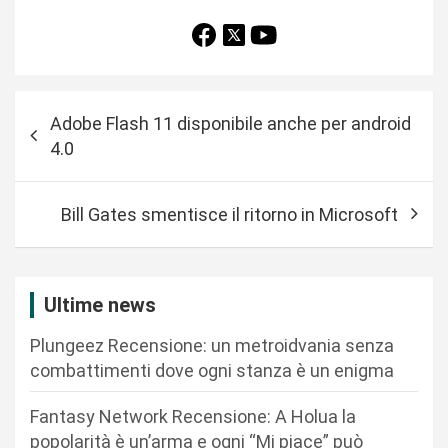
N
Adobe Flash 11 disponibile anche per android
a
4.0
v
i
Bill Gates smentisce il ritorno in Microsoft
g
a
z
Ultime news
i
Plungeez Recensione: un metroidvania senza
o
combattimenti dove ogni stanza è un enigma
n
Fantasy Network Recensione: A Holua la
e
popolarità è un’arma e ogni “Mi piace” può