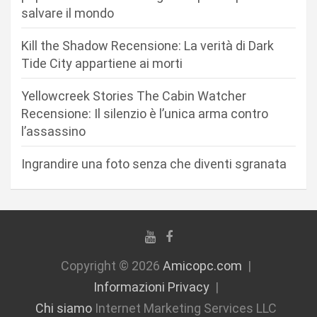
a
salvare il mondo
r
Kill the Shadow Recensione: La verità di Dark
t
Tide City appartiene ai morti
i
c
Yellowcreek Stories The Cabin Watcher
Recensione: Il silenzio è l’unica arma contro
o
l’assassino
l
i
Ingrandire una foto senza che diventi sgranata
Copyright © 2026
Amicopc.com
Informazioni Privacy
Chi siamo
Internet Marketing Services LLC