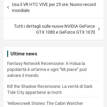
N
Usa il VR HTC VIVE per 25 ore: Nuovo record
a
mondiale
v
i
Tutti i dettagli sulle nuove NVIDIA GeForce
g
GTX 1080 e GeForce GTX 1070
a
z
i
Ultime news
o
Fantasy Network Recensione: A Holua la
n
popolarità è un’arma e ogni “Mi piace” può
salvare il mondo
e
a
Kill the Shadow Recensione: La verità di Dark
r
Tide City appartiene ai morti
t
Yellowcreek Stories The Cabin Watcher