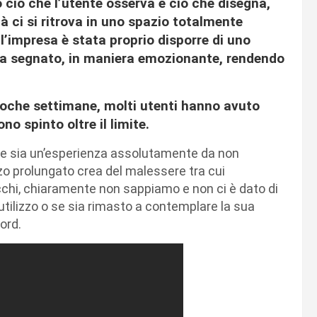
to ciò che l’utente osserva è ciò che disegna,
tà ci si ritrova in uno spazio totalmente
l’impresa è stata proprio disporre di uno
 ha segnato, in maniera emozionante, rendendo
 poche settimane, molti utenti hanno avuto
no spinto oltre il limite.
 sia un’esperienza assolutamente da non
izzo prolungato crea del malessere tra cui
chi, chiaramente non sappiamo e non ci è dato di
’utilizzo o se sia rimasto a contemplare la sua
ord.