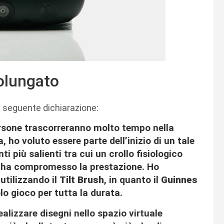
rolungato
a seguente dichiarazione:
ersone trascorreranno molto tempo nella
a, ho voluto essere parte dell’inizio di un tale
i più salienti tra cui un crollo fisiologico
n ha compromesso la prestazione. Ho
utilizzando il
Tilt Brush
, in quanto il
Guinnes
olo gioco per tutta la durata.
alizzare disegni nello spazio virtuale