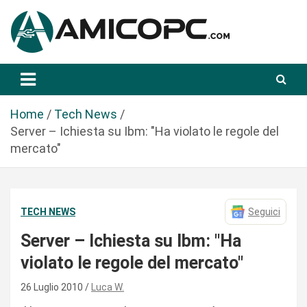
S
a
l
t
Novità Tecnologiche: Guide e News
Amicopc.com
a
a
l
Home
Tech News
c
Server – Ichiesta su Ibm: "Ha violato le regole del
o
mercato"
n
t
e
TECH NEWS
Seguici
n
u
Server – Ichiesta su Ibm: "Ha
t
violato le regole del mercato"
o
26 Luglio 2010
Luca W.