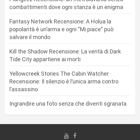
n
combattimenti dove ogni stanza è un enigma
e
Fantasy Network Recensione: A Holua la
a
popolarità è un’arma e ogni “Mi piace” può
r
salvare il mondo
t
Kill the Shadow Recensione: La verità di Dark
i
Tide City appartiene ai morti
c
Yellowcreek Stories The Cabin Watcher
o
Recensione: Il silenzio è l’unica arma contro
l
l’assassino
i
Ingrandire una foto senza che diventi sgranata