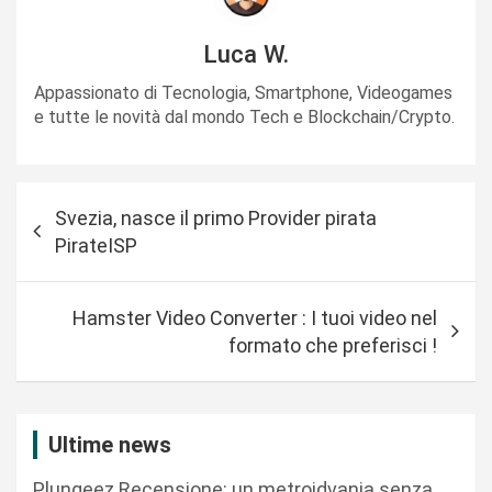
Luca W.
Appassionato di Tecnologia, Smartphone, Videogames
e tutte le novità dal mondo Tech e Blockchain/Crypto.
N
Svezia, nasce il primo Provider pirata
a
PirateISP
v
i
Hamster Video Converter : I tuoi video nel
g
formato che preferisci !
a
z
i
Ultime news
o
Plungeez Recensione: un metroidvania senza