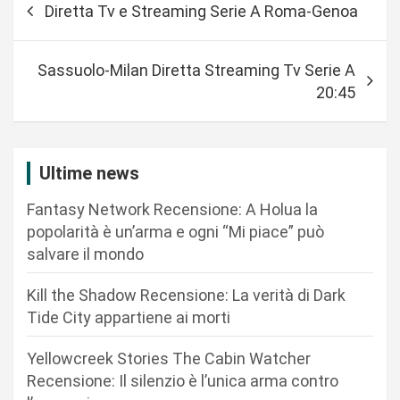
Diretta Tv e Streaming Serie A Roma-Genoa
a
v
Sassuolo-Milan Diretta Streaming Tv Serie A
i
20:45
g
a
z
Ultime news
i
Fantasy Network Recensione: A Holua la
o
popolarità è un’arma e ogni “Mi piace” può
n
salvare il mondo
e
Kill the Shadow Recensione: La verità di Dark
a
Tide City appartiene ai morti
r
Yellowcreek Stories The Cabin Watcher
t
Recensione: Il silenzio è l’unica arma contro
i