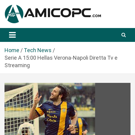
S
a
l
t
Novità Tecnologiche: Guide e News
Amicopc.com
a
a
l
Home
Tech News
c
Serie A 15:00 Hellas Verona-Napoli Diretta Tv e
o
Streaming
n
t
e
n
u
t
o