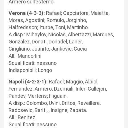
Armero sull’esterno.
Verona (4-3-3):
Rafael; Cacciatore, Maietta,
Moras, Agostini; Romulo, Jorginho,
Halfredsson; Iturbe, Toni, Martinho.
A disp.: Mihaylov, Nicolas, Albertazzi, Marques,
Gonzalez, Donati, Donadel, Laner,
Cirigliano, Juanito, Jankovic, Cacia
All.: Mandorlini
Squalificati: nessuno
Indisponibili: Longo
Napoli (4-2-3-1):
Rafael; Maggio, Albiol,
Fernandez, Armero; Dzemaili, Inler; Callejon,
Pandev, Mertens; Higuain.
A disp.: Colombo, Uvini, Britos, Reveillere,
Radosevic, Bariti, , Insigne, Zapata.
All.: Benitez
Squalificati: nessuno