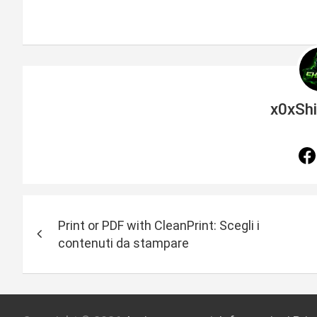
x0xSh
N
Print or PDF with CleanPrint: Scegli i
a
contenuti da stampare
v
i