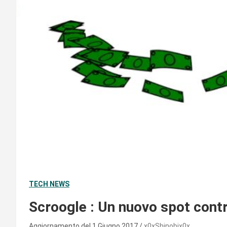
TECH NEWS
Scroogle : Un nuovo spot con
Aggiornamento del 1 Giugno 2017
x0xShinobix0x