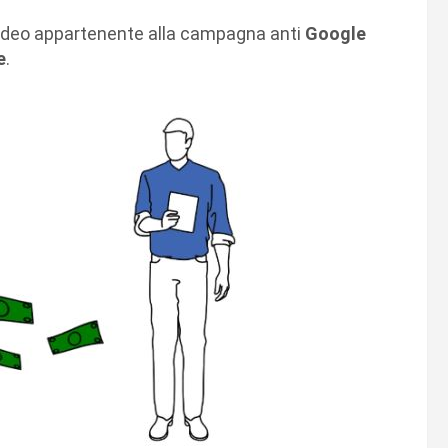
o video appartenente alla campagna anti
Google
e
.