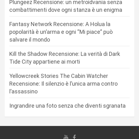
Plungeez Recensione: un metroidvania senza
n
combattimenti dove ogni stanza è un enigma
e
Fantasy Network Recensione: A Holua la
a
popolarità è un’arma e ogni “Mi piace” può
r
salvare il mondo
t
Kill the Shadow Recensione: La verità di Dark
i
Tide City appartiene ai morti
c
Yellowcreek Stories The Cabin Watcher
o
Recensione: Il silenzio è l’unica arma contro
l
l’assassino
i
Ingrandire una foto senza che diventi sgranata