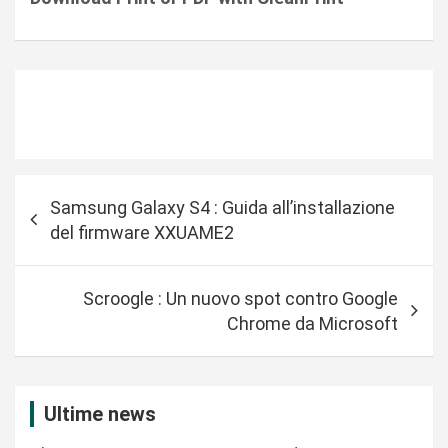
N
Samsung Galaxy S4 : Guida all’installazione
a
del firmware XXUAME2
v
i
Scroogle : Un nuovo spot contro Google
g
Chrome da Microsoft
a
z
i
Ultime news
o