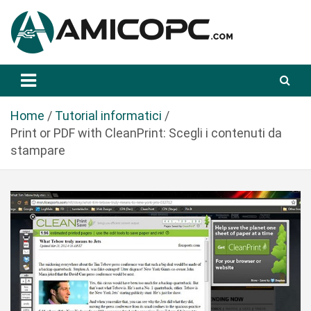
S
a
l
t
Novità Tecnologiche: Guide e News
Amicopc.com
a
a
l
Home
Tutorial informatici
c
Print or PDF with CleanPrint: Scegli i contenuti da
o
stampare
n
t
e
n
u
t
o