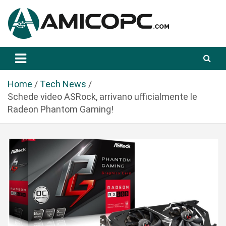
S
a
l
t
Novità Tecnologiche: Guide e News
Amicopc.com
a
a
l
Home
Tech News
c
Schede video ASRock, arrivano ufficialmente le
o
Radeon Phantom Gaming!
n
t
e
n
u
t
o