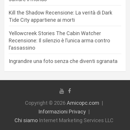
r
Kill the Shadow Recensione: La verità di Dark
t
Tide City appartiene ai morti
i
c
Yellowcreek Stories The Cabin Watcher
Recensione: Il silenzio è l’unica arma contro
o
l’assassino
l
i
Ingrandire una foto senza che diventi sgranata
Copyright © 2026
Amicopc.com
Informazioni Privacy
Chi siamo
Internet Marketing Services LLC