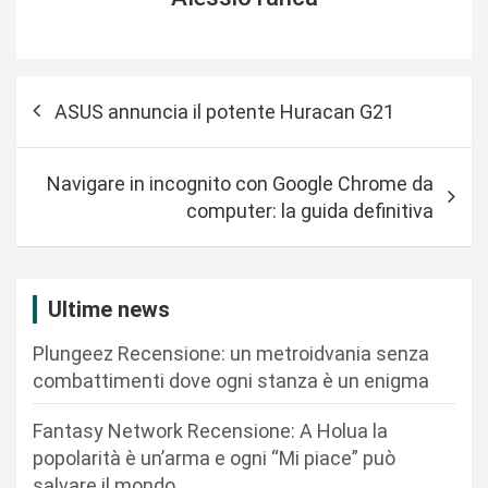
N
ASUS annuncia il potente Huracan G21
a
v
Navigare in incognito con Google Chrome da
i
computer: la guida definitiva
g
a
z
Ultime news
i
Plungeez Recensione: un metroidvania senza
o
combattimenti dove ogni stanza è un enigma
n
Fantasy Network Recensione: A Holua la
e
popolarità è un’arma e ogni “Mi piace” può
a
salvare il mondo