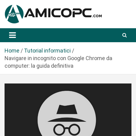
S
a
l
t
Novità Tecnologiche: Guide e News
Amicopc.com
a
a
l
Home
Tutorial informatici
c
Navigare in incognito con Google Chrome da
o
computer: la guida definitiva
n
t
e
n
u
t
o