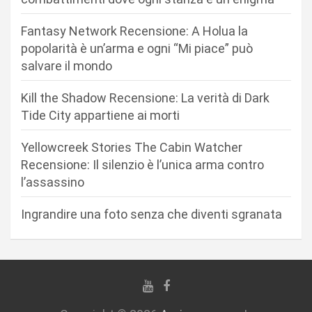
n
Fantasy Network Recensione: A Holua la
e
popolarità è un’arma e ogni “Mi piace” può
a
salvare il mondo
r
Kill the Shadow Recensione: La verità di Dark
t
Tide City appartiene ai morti
i
c
Yellowcreek Stories The Cabin Watcher
Recensione: Il silenzio è l’unica arma contro
o
l’assassino
l
i
Ingrandire una foto senza che diventi sgranata