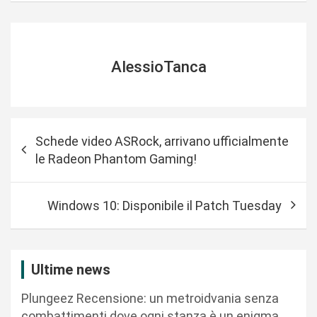
AlessioTanca
N
Schede video ASRock, arrivano ufficialmente
a
le Radeon Phantom Gaming!
v
i
Windows 10: Disponibile il Patch Tuesday
g
a
z
Ultime news
i
Plungeez Recensione: un metroidvania senza
o
combattimenti dove ogni stanza è un enigma