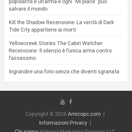
popolarità è un’arma e ogni “Mi piace” può
r
salvare il mondo
t
Kill the Shadow Recensione: La verità di Dark
i
Tide City appartiene ai morti
c
Yellowcreek Stories The Cabin Watcher
o
Recensione: Il silenzio è l’unica arma contro
l
l’assassino
i
Ingrandire una foto senza che diventi sgranata
Copyright © 2026
Amicopc.com
Informazioni Privacy
Chi siamo
Internet Marketing Services LLC