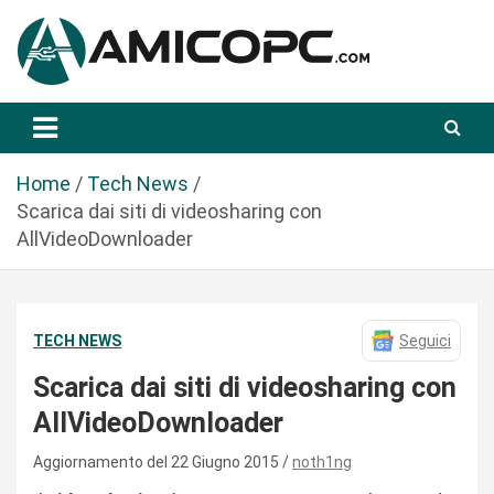
S
a
l
t
Novità Tecnologiche: Guide e News
Amicopc.com
a
a
l
Home
Tech News
c
Scarica dai siti di videosharing con
o
AllVideoDownloader
n
t
e
TECH NEWS
Seguici
n
u
Scarica dai siti di videosharing con
t
AllVideoDownloader
o
Aggiornamento del 22 Giugno 2015
noth1ng