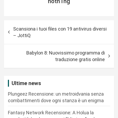
noth1ng
N
Scansiona i tuoi files con 19 antivirus diversi
a
– JottiQ
v
i
Babylon 8: Nuovissimo programma di
g
traduzione gratis online
a
z
i
Ultime news
o
Plungeez Recensione: un metroidvania senza
n
combattimenti dove ogni stanza è un enigma
e
Fantasy Network Recensione: A Holua la
a