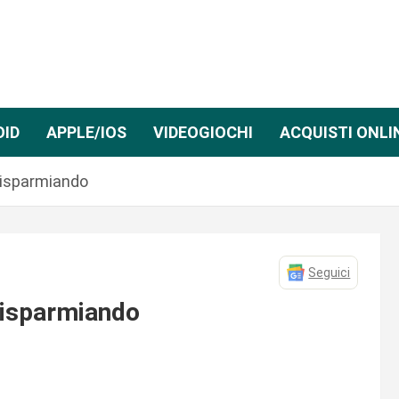
OID
APPLE/IOS
VIDEOGIOCHI
ACQUISTI ONLI
 risparmiando
Seguici
 risparmiando