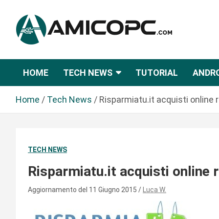
S
a
l
t
Novità Tecnologiche: Guide e News
Amicopc.com
a
a
HOME
TECH NEWS
TUTORIAL
ANDR
l
c
Home
Tech News
Risparmiatu.it acquisti online
o
n
t
e
TECH NEWS
n
u
Risparmiatu.it acquisti online
t
o
Aggiornamento del 11 Giugno 2015
Luca W.